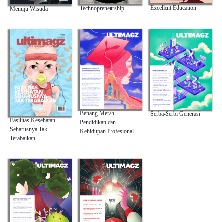
Excellent Education
Technopreneurship
Menuju Wisuda
Benang Merah
Serba-Serbi Generasi
Fasilitas Kesehatan
Pendidikan dan
Seharusnya Tak
Kehidupan Profesional
Terabaikan