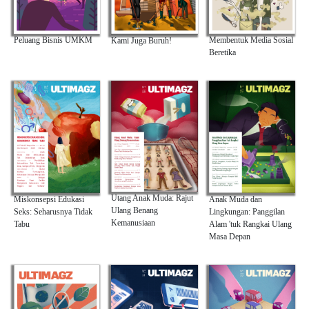
Membentuk Media Sosial
Peluang Bisnis UMKM
Kami Juga Buruh!
Beretika
Utang Anak Muda: Rajut
Anak Muda dan
Miskonsepsi Edukasi
Ulang Benang
Lingkungan: Panggilan
Seks: Seharusnya Tidak
Kemanusiaan
Alam 'tuk Rangkai Ulang
Tabu
Masa Depan