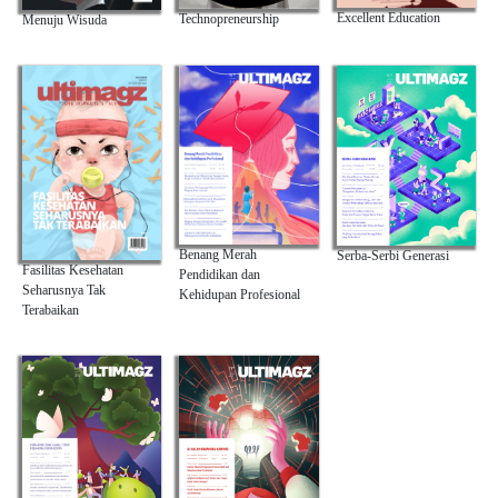
Excellent Education
Technopreneurship
Menuju Wisuda
Benang Merah
Serba-Serbi Generasi
Fasilitas Kesehatan
Pendidikan dan
Seharusnya Tak
Kehidupan Profesional
Terabaikan